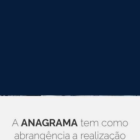
A
ANAGRAMA
tem como
abrangência a realização